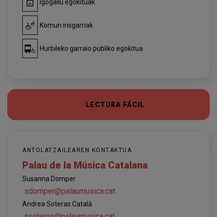
Igogailu egokituak
Komun irisgarriak
Hurbileko garraio publiko egokitua
LECTURA FÁCIL
ANTOLATZAILEAREN KONTAKTUA
Palau de la Música Catalana
Susanna Domper
sdomper@palaumusica.cat
Andrea Soteras Català
asoteras@palaumusica.cat