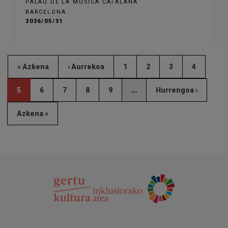
PALAU DE LA MÚSICA CATALANA
BARCELONA
2026/05/31
« Azkena
‹ Aurrekoa
1
2
3
4
5
6
7
8
9
…
Hurrengoa ›
Azkena »