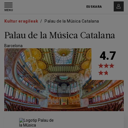
Skip
Skip
Toggle
to
to
EUSKARA
navigation
main
main
content
navigation
Kultur eragileak
Palau de la Música Catalana
Palau de la Música Catalana
Barcelona
4.7