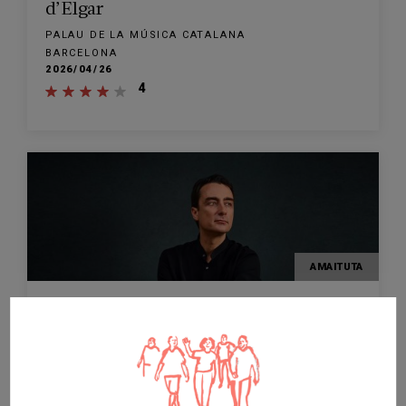
d’Elgar
PALAU DE LA MÚSICA CATALANA
BARCELONA
2026/04/26
4
AMAITUTA
IKUSKIZUNA
Sons de la terra
PALAU DE LA MÚSICA CATALANA