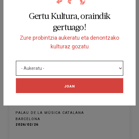
BARCELONA
2026/05/26
Gertu Kultura, oraindik
gertuago!
Zure probintzia aukeratu eta denontzako
kulturaz gozatu
AMAITUTA
IKUSKIZUNA
JOAN
Ficció sonora: 'Remando al viento'
PALAU DE LA MÚSICA CATALANA
BARCELONA
2026/02/26