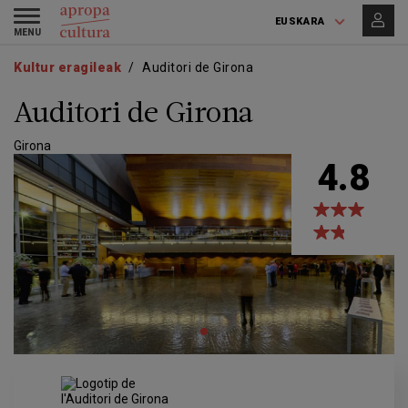
Skip
Skip
Toggle
to
to
EUSKARA
navigation
main
main
content
navigation
Kultur eragileak
Auditori de Girona
Auditori de Girona
Girona
4.8