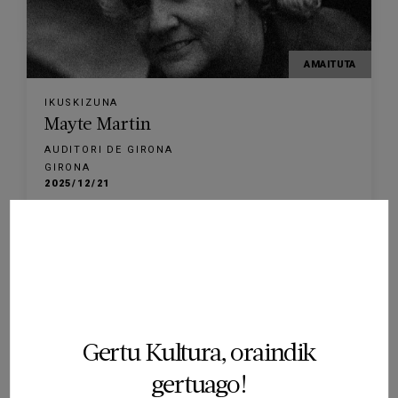
AMAITUTA
IKUSKIZUNA
Mayte Martin
AUDITORI DE GIRONA
GIRONA
2025/12/21
Gertu Kultura, oraindik
AMAITUTA
gertuago!
IKUSKIZUNA