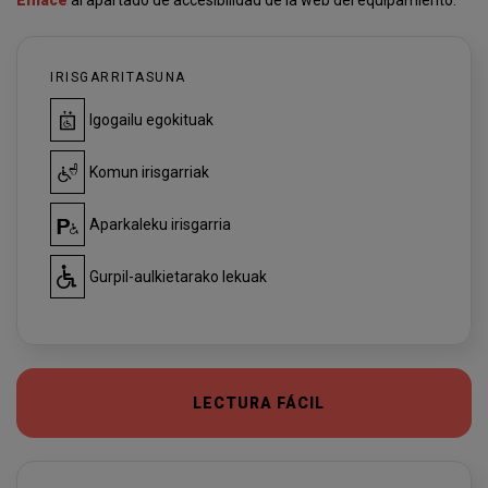
Enlace
al apartado de accesibilidad de la web del equipamiento.
IRISGARRITASUNA
Igogailu egokituak
Komun irisgarriak
Aparkaleku irisgarria
Gurpil-aulkietarako lekuak
LECTURA FÁCIL