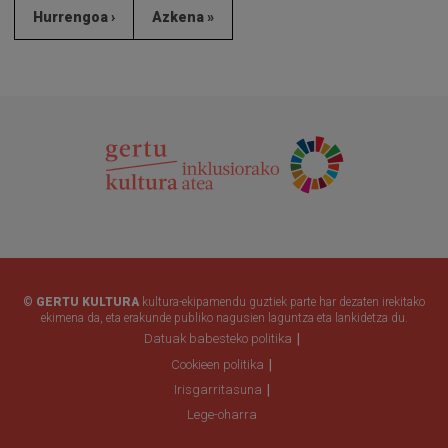
Hurrengoa ›
Azkena »
© GERTU KULTURA
kultura-ekipamendu guztiek parte har dezaten irekitako
ekimena da, eta erakunde publiko nagusien laguntza eta lankidetza du.
Datuak babesteko politika
Cookieen politika
Irisgarritasuna
Lege-oharra