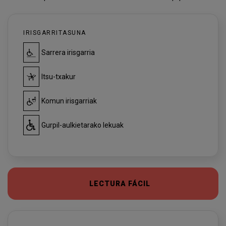
IRISGARRITASUNA
Sarrera irisgarria
Itsu-txakur
Komun irisgarriak
Gurpil-aulkietarako lekuak
LECTURA FÁCIL