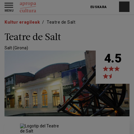
Skip
Skip
Toggle
to
to
EUSKARA
navigation
main
main
content
navigation
Kultur eragileak
Teatre de Salt
Teatre de Salt
Salt (Girona)
4.5