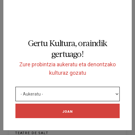
AMAITUTA
IKUSKIZUNA
Ceci n'est pas une femme
TEATRE DE SALT
SALT
Gertu Kultura, oraindik
2023/12/09
gertuago!
Zure probintzia aukeratu eta denontzako
kulturaz gozatu
AMAITUTA
JOAN
IKUSKIZUNA
Tot el que passarà a partir d'ara
TEATRE DE SALT