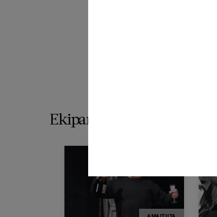
Ekipamenduaren program
AMAITUTA