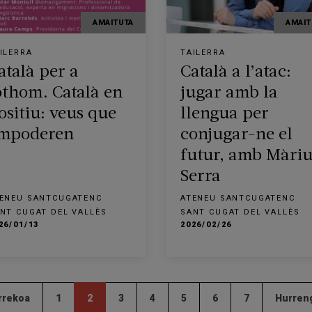
AMAITUTA
AMAIT
ILERRA
TAILERRA
atalà per a
Català a l’atac:
othom. Català en
jugar amb la
ositiu: veus que
llengua per
mpoderen
conjugar-ne el
futur, amb Màriu
Serra
ENEU SANTCUGATENC
ATENEU SANTCUGATENC
NT CUGAT DEL VALLÈS
SANT CUGAT DEL VALLÈS
26/01/13
2026/02/26
rrekoa
1
2
3
4
5
6
7
Hurreng