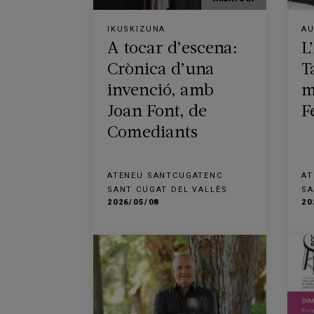
IKUSKIZUNA
AU
A tocar d’escena:
L
Crònica d’una
T
invenció, amb
m
Joan Font, de
F
Comediants
ATENEU SANTCUGATENC
AT
SANT CUGAT DEL VALLÈS
SA
2026/05/08
20