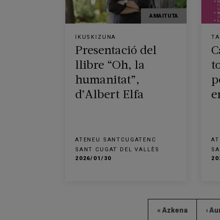
AMAITUTA
IKUSKIZUNA
TA
Presentació del
C
llibre “Oh, la
t
humanitat”,
p
d’Albert Elfa
e
ATENEU SANTCUGATENC
AT
SANT CUGAT DEL VALLÈS
SA
2026/01/30
20
« Azkena
‹ Au