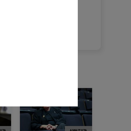
Laura Torres Gandía
comunicacio@ateneu.cat
936745195
Aholkularitza orduak:
de lunes a viernes de 12 a 19 h
UTA
AMAITUTA