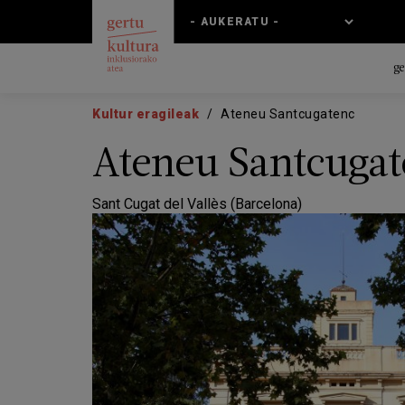
Skip
Skip
to
to
main
main
content
navigation
ge
Kultur eragileak
Ateneu Santcugatenc
Ateneu Santcugat
Sant Cugat del Vallès (Barcelona)