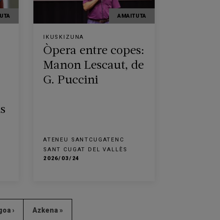
UTA
AMAITUTA
IKUSKIZUNA
Òpera entre copes:
Manon Lescaut, de
G. Puccini
s
ATENEU SANTCUGATENC
SANT CUGAT DEL VALLÈS
2026/03/24
oa ›
Azkena »