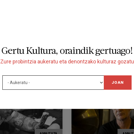
Gertu Kultura, oraindik gertuago!
Zure probintzia aukeratu eta denontzako kulturaz gozatu
azioa
JOAN
AMAITUTA
AMAIT