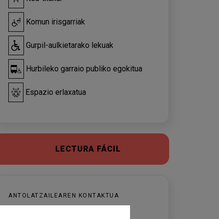
Komun irisgarriak
Gurpil-aulkietarako lekuak
Hurbileko garraio publiko egokitua
Espazio erlaxatua
LECTURA FÁCIL
ANTOLATZAILEAREN KONTAKTUA
Ateneu Santcugatenc