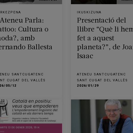
RKEZPENA
IKUSKIZUNA
’Ateneu Parla:
Presentació del
attoo: Cultura o
llibre “Què li he
oda?, amb
fet a aquest
ernando Ballesta
planeta?”, de Jo
Isaac
ENEU SANTCUGATENC
ATENEU SANTCUGATENC
NT CUGAT DEL VALLÈS
SANT CUGAT DEL VALLÈS
26/05/12
2026/01/29