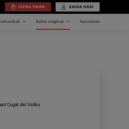
IZENA EMAN
SAIOA HASI
harremana
 erakundeak
kultur eragileak
ant Cugat del Vallès