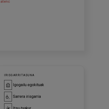
gatenc
IRISGARRITASUNA
Igogailu egokituak
Sarrera irisgarria
Itsu-txakur