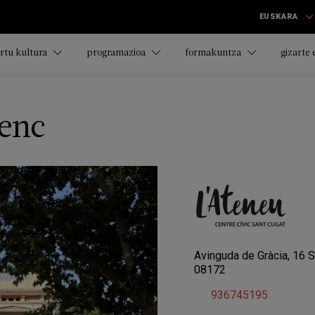
EUSKARA
rtu kultura
programazioa
formakuntza
gizarte
enc
Avinguda de Gràcia, 16 S
08172
936745195