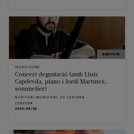
AMAITUTA
IKUSKIZUNA
Concert degustació (amb Lluís
Capdevila, piano i Jordi Martínez,
sommelier)
AUDITORI MUNICIPAL DE CERVERA
CERVERA
2023/04/06