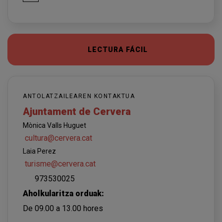
LECTURA FÁCIL
ANTOLATZAILEAREN KONTAKTUA
Ajuntament de Cervera
Mònica Valls Huguet
cultura@cervera.cat
Laia Perez
turisme@cervera.cat
973530025
Aholkularitza orduak:
De 09.00 a 13.00 hores