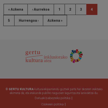
« Azkena
‹ Aurrekoa
1
2
3
4
5
Hurrengoa ›
Azkena »
© GERTU KULTURA
kultura-ekipamendu guztiek parte har dezaten irekitako
ekimena da, eta erakunde publiko nagusien laguntza eta lankidetza du.
Datuak babesteko politika
Cookieen politika