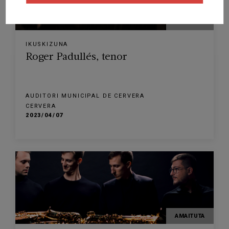
AMAITUTA
IKUSKIZUNA
Roger Padullés, tenor
AUDITORI MUNICIPAL DE CERVERA
CERVERA
2023/04/07
AMAITUTA