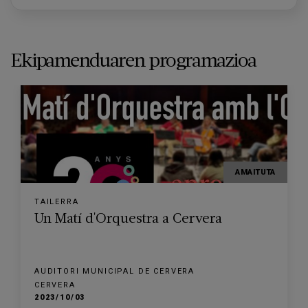
Ekipamenduaren programazioa
AMAITUTA
TAILERRA
Un Matí d'Orquestra a Cervera
AUDITORI MUNICIPAL DE CERVERA
CERVERA
2023/10/03