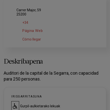
Carrer Major, 59
25200
+34
Página Web
Cómo llegar
Deskribapena
Auditori de la capital de la Segarra, con capacidad
para 250 personas.
IRISGARRITASUNA
Gurpil-aulkietarako lekuak