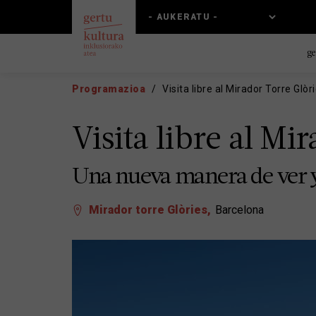
Skip
Skip
to
to
main
main
content
navigation
ge
Programazioa
Visita libre al Mirador Torre Glòr
Visita libre al Mi
Una nueva manera de ver y
Mirador torre Glòries
Barcelona