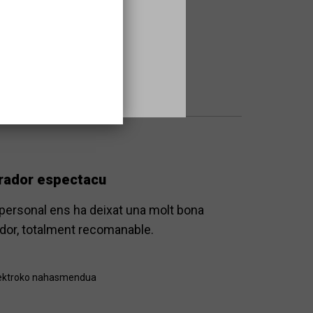
.
mirador espectacu
el personal ens ha deixat una molt bona
rador, totalment recomanable.
ektroko nahasmendua