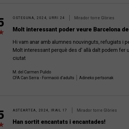
Mirador torre Glòries
5
OSTEGUNA, 2024, URRI 24
Molt interessant poder veure Barcelona de
Hi vam anar amb alumnes nouvinguts, refugiats i per
Molt interessant perquè des d' allà dalt podem fer u
ciutat
M. del Carmen
Pulido
CFA Can Serra - Formació d'adults
Adineko pertsonak
Mirador torre Glòries
5
ASTEARTEA, 2024, IRAIL 17
Han sortit encantats i encantades!