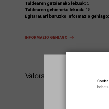
Taldearen gutxieneko lekuak:
5
Taldearen gehieneko lekuak:
15
Egitarauari buruzko informazio gehiago
INFORMAZIO GEHIAGO
Valoraciones
Cookie 
hobetze