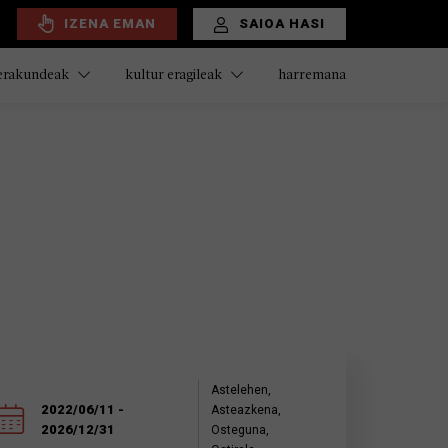
IZENA EMAN
SAIOA HASI
harremana
 erakundeak
kultur eragileak
Astelehen,
2022/06/11 -
Asteazkena,
2026/12/31
Osteguna,