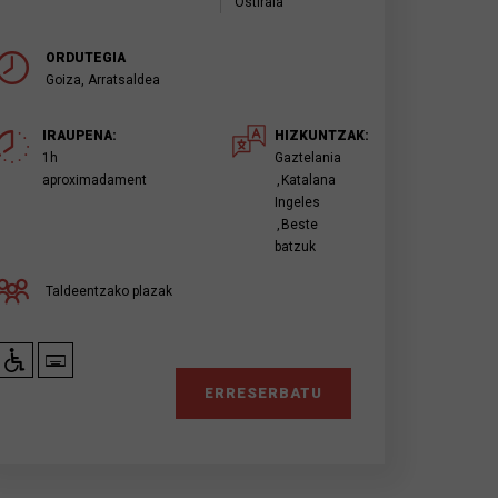
Ostirala
ORDUTEGIA
Goiza, Arratsaldea
IRAUPENA:
HIZKUNTZAK:
1h
Gaztelania
aproximadament
Katalana
Ingeles
Beste
batzuk
Taldeentzako plazak
ERRESERBATU