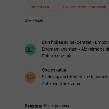
Bisita librea
Leku eta eraikin historikoak
Descripció
Ezin hobea adinekoentzat
Emozio
Erromantikoentzat
Alzheimerra d
Publiko guztiak
Oso eskatua
Ez da egokia fotosentikortasuna d
Zutikako ikuskizuna
Prezioa:
1€ por persona