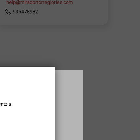
help@miradortorreglories.com
935478982
entzia