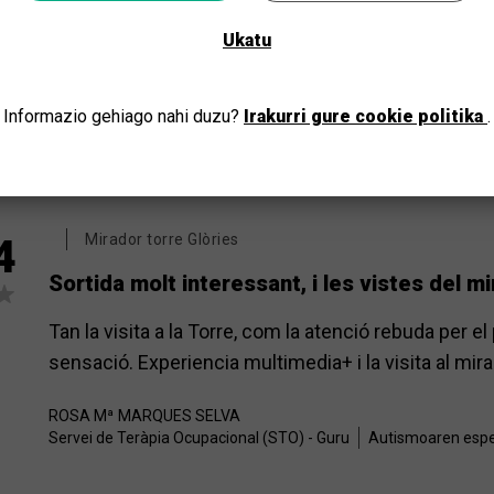
Zure probintzia aukeratu eta denontzako kulturaz gozatu
Se ve toda Barcelona, los usuarios lo han disfrutado
Ukatu
JOAN
Sandra
De Andrés Muñoz
Informazio gehiago nahi duzu?
Hospital de Dia-Addiccions/Sant Pau
Irakurri gure cookie politika
Adimen osasuna
.
Mirador torre Glòries
4
Sortida molt interessant, i les vistes del 
Tan la visita a la Torre, com la atenció rebuda per 
sensació. Experiencia multimedia+ i la visita al mi
ROSA Mª
MARQUES SELVA
Servei de Teràpia Ocupacional (STO) - Guru
Autismoaren esp