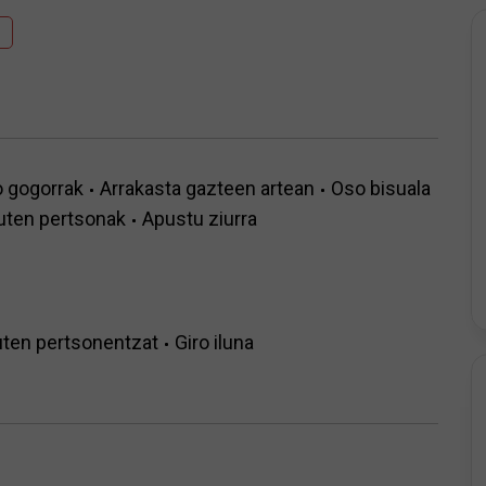
 gogorrak
Arrakasta gazteen artean
Oso bisuala
uten pertsonak
Apustu ziurra
uten pertsonentzat
Giro iluna