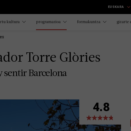
EUSKARA
rtu kultura
programazioa
formakuntza
gizarte
ies
rador Torre Glòries
 sentir Barcelona
4.8