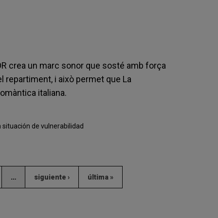
TOR crea un marc sonor que sosté amb força
el repartiment, i això permet que La
omàntica italiana.
 situación de vulnerabilidad
…
siguiente ›
última »