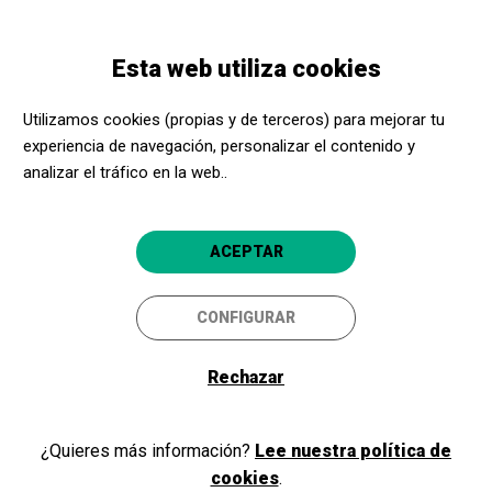
Pasar
Skip
Toggle
al
to
ESPAÑOL
navigation
contenido
main
Esta web utiliza cookies
principal
navigation
Programación
Visita libre al Jardín Botánico de Barcelona
Utilizamos cookies (propias y de terceros) para mejorar tu
experiencia de navegación, personalizar el contenido y
Visita libre al Jardín Botánico
analizar el tráfico en la web..
de Barcelona
Barcelona
Jardín Botánico
ACEPTAR
4.5
CONFIGURAR
Rechazar
¿Quieres más información?
Lee nuestra política de
cookies
.