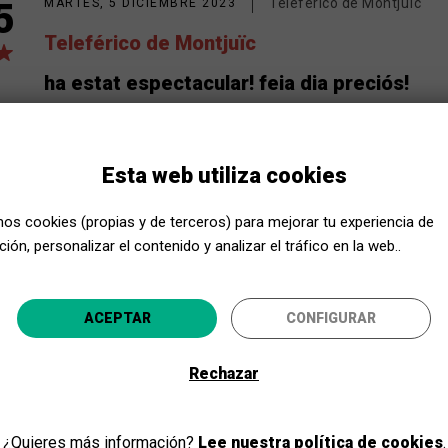
Teleférico de Montjuïc
5
MARTES, 5 DICIEMBRE 2023
Teleférico de Montjuïc
ha estat espectacular! feia dia preciós!
Visita espectacular! Grans vistes!!!
Esta web utiliza cookies
Sofia
Ferrís
A Partir del Carrer (APC) - Barceloneta
Infancia y Juventud
mos cookies (propias y de terceros) para mejorar tu experiencia de
ión, personalizar el contenido y analizar el tráfico en la web..
Acerca Cultura, ¡aún más cerca!
Teleférico de Montjuïc
5
ACEPTAR
CONFIGURAR
Selecciona tu provincia y disfruta de la cultura para todo
Teleférico de Montjuïc
Rechazar
Molt interessant
IR
Ens va agradar molt l'activitat, tot i que s'ha de teni
¿Quieres más información?
Lee nuestra política de cookies
.