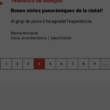
Teleférico de Montjuïc
Bones vistes panoràmiques de la ciutat!
Al grup de joves li ha agradat l'experiència.
Marina
Montasell
Xarxa Joves Barcelona
Salud mental
1
2
3
4
5
6
7
8
9
…