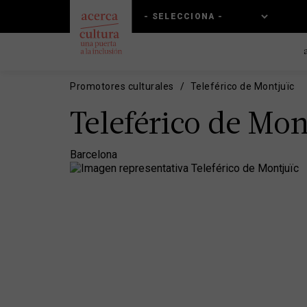
Pasar
Skip
al
to
contenido
main
principal
navigation
Promotores culturales
Teleférico de Montjuïc
Teleférico de Mon
Barcelona