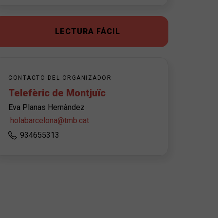
LECTURA FÁCIL
CONTACTO DEL ORGANIZADOR
Telefèric de Montjuïc
Eva Planas Hernàndez
holabarcelona@tmb.cat
934655313