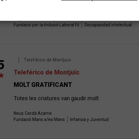
que alguns participants els hi pot impressionar molt
Virginia
Fornés Conejo
Fundació per la Inclusió Laboral Fil
Discapacidad intelectual
Teleférico de Montjuïc
5
Teleférico de Montjuïc
MOLT GRATIFICANT
Totes les criatures van gaudir molt
Neus
Cerdà Acame
Fundació Mans a les Mans
Infancia y Juventud