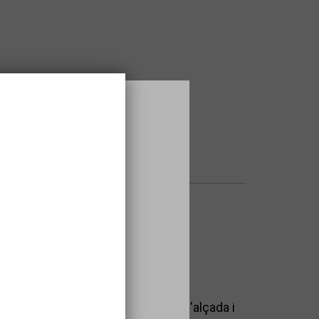
s
r en compte que es una activitat a l'alçada i