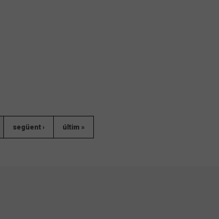
següent ›
últim »