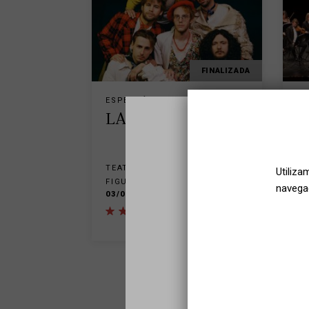
FINALIZADA
ESPECTÁCULO
PR
LA LUDWIG BAND
C
M
L
TEATRE EL JARDÍ
Utiliza
FIGUERES
TE
navegac
03/02/2024
FI
5
17
« primer
‹ anterior
…