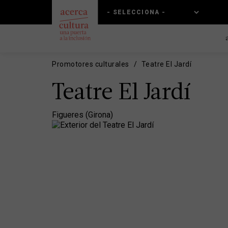
Pasar
Skip
al
to
contenido
main
principal
navigation
Promotores culturales
Teatre El Jardí
Teatre El Jardí
Figueres (Girona)