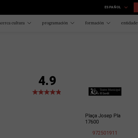
ESPAÑOL
acerca cultura
programación
formación
entidades
4.9
Plaça Josep Pla
17600
972501911