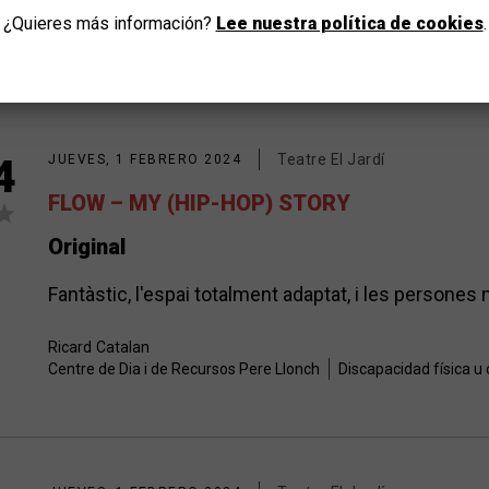
¿Quieres más información?
Lee nuestra política de cookies
.
Teatre El Jardí
4
JUEVES, 1 FEBRERO 2024
FLOW – MY (HIP-HOP) STORY
Original
Fantàstic, l'espai totalment adaptat, i les persones
Ricard
Catalan
Centre de Dia i de Recursos Pere Llonch
Discapacidad física u