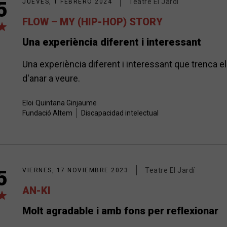
Teatre El Jardí
5
JUEVES, 1 FEBRERO 2024
FLOW – MY (HIP-HOP) STORY
Una experiència diferent i interessant
Una experiència diferent i interessant que trenca 
d'anar a veure.
Eloi
Quintana Ginjaume
Fundació Altem
Discapacidad intelectual
Teatre El Jardí
5
VIERNES, 17 NOVIEMBRE 2023
AN-KI
Molt agradable i amb fons per reflexionar