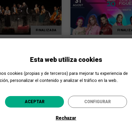
FINALIZADA
FINALIZ
ESENTACIÓN
ESPECTÁCULO
ONCERT DE
EUFÒRIA
Esta web utiliza cookies
ÚSICS DE
’EMPORDÀ
mos cookies (propias y de terceros) para mejorar tu experiencia de
ATRE EL JARDÍ
TEATRE EL JARDÍ
ión, personalizar el contenido y analizar el tráfico en la web..
GUERES
FIGUERES
/09/2023
31/08/2023
Acerca Cultura, ¡aún más cerca!
ACEPTAR
CONFIGURAR
Selecciona tu provincia y disfruta de la cultura para todo
Rechazar
3
4
5
6
7
8
9
10
11
IR