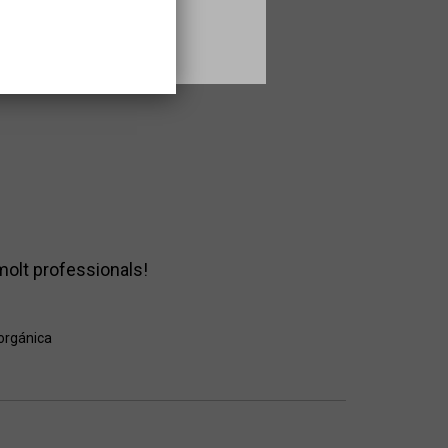
 molt professionals!
 orgánica