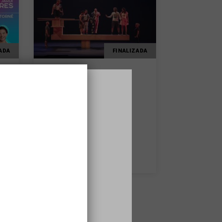
ADA
FINALIZADA
ESPECTÁCULO
DE TU A TU
TEATRE EL JARDÍ
FIGUERES
14/05/2023
5
s
…
següent ›
últim »