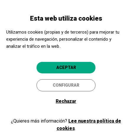
Pasar
Skip
Toggle
al
to
ESPAÑOL
navigation
contenido
main
Esta web utiliza cookies
principal
navigation
Promotores culturales
Teatre Goya
Utilizamos cookies (propias y de terceros) para mejorar tu
Teatre Goya
experiencia de navegación, personalizar el contenido y
analizar el tráfico en la web..
Barcelona
4.6
ACEPTAR
CONFIGURAR
Rechazar
¿Quieres más información?
Lee nuestra política de
cookies
.