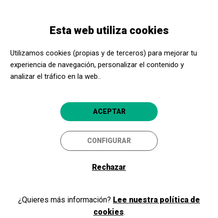
Pasar
Skip
Toggle
al
to
ESPAÑOL
navigation
contenido
main
Esta web utiliza cookies
principal
navigation
Promotores culturales
Centro Dramático Nacional. Teatro Valle-Inclán
Utilizamos cookies (propias y de terceros) para mejorar tu
experiencia de navegación, personalizar el contenido y
Centro Dramático Nacional.
analizar el tráfico en la web..
Teatro Valle-Inclán
Madrid capital (Madrid)
ACEPTAR
5
CONFIGURAR
Rechazar
¿Quieres más información?
Lee nuestra política de
cookies
.