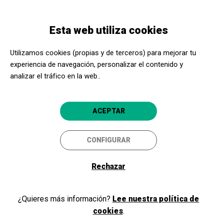
Pasar
Skip
Toggle
al
to
ESPAÑOL
navigation
contenido
main
Esta web utiliza cookies
principal
navigation
Promotores culturales
CaixaForum Palma
Utilizamos cookies (propias y de terceros) para mejorar tu
CaixaForum Palma
experiencia de navegación, personalizar el contenido y
analizar el tráfico en la web..
Palma (Mallorca)
4.9
ACEPTAR
CONFIGURAR
Rechazar
¿Quieres más información?
Lee nuestra política de
cookies
.