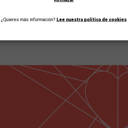
IR
¿Quieres más información?
Lee nuestra política de cookies
.
DISCAPACIDAD
INFANCIA Y
VISUAL O AUDITIVA
JUVENTUD