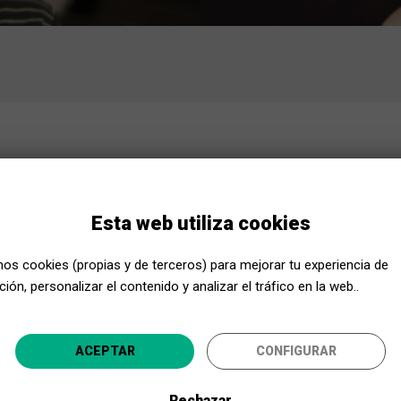
Somos Acerca
Esta web utiliza cookies
vos en situación de vulnerabilidad destinatarios del program
Haz clic en cada uno para saber más
mos cookies (propias y de terceros) para mejorar tu experiencia de
ión, personalizar el contenido y analizar el tráfico en la web..
Acerca Cultura, ¡aún más cerca!
ACEPTAR
CONFIGURAR
Selecciona tu provincia y disfruta de la cultura para todo
Rechazar