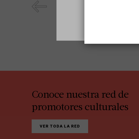
SALUD MENTAL
ADICCIONES
Conoce nuestra red de
promotores culturales
VER TODA LA RED