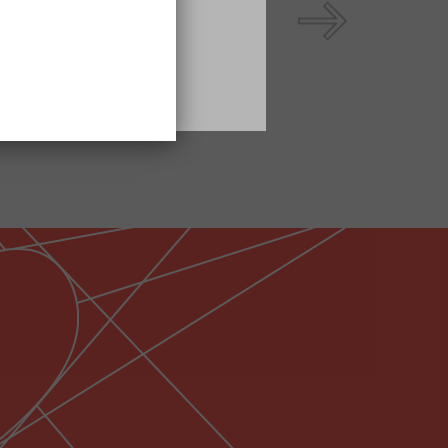
MUJERES EN
PERSONAS CON
SITUACIÓN DE
DISCAPACIDAD
VULNERABILIDAD Y
FÍSICA U ORGÁNICA
LGTBIQ+