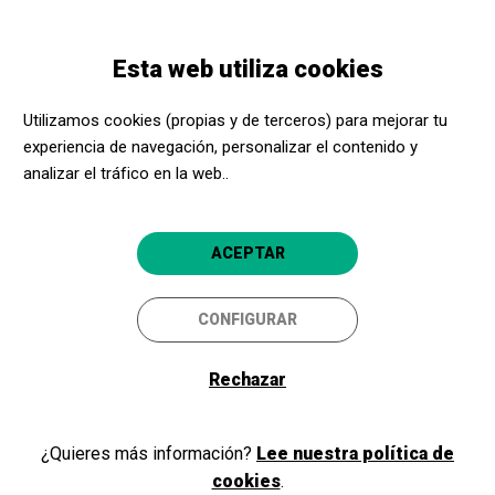
Pasar
Skip
Toggle
al
to
ESPAÑOL
navigation
contenido
main
Esta web utiliza cookies
principal
navigation
Bienvenidos y bienvenidas a
Utilizamos cookies (propias y de terceros) para mejorar tu
Acerca Cultura
experiencia de navegación, personalizar el contenido y
analizar el tráfico en la web..
Si ya eres parte de nuestro programa, como promotor cultural o
ACEPTAR
centro social, inicia sesión y accede a tu área privada. Si todavía no
eres miembro, ¡regístrate!
CONFIGURAR
Rechazar
Iniciar sesión
¿Quieres más información?
Lee nuestra política de
cookies
.