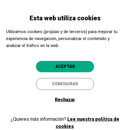
Pasar
Skip
Toggle
al
to
ESPAÑOL
navigation
contenido
main
Esta web utiliza cookies
principal
navigation
Bienvenidos y bienvenidas a
Utilizamos cookies (propias y de terceros) para mejorar tu
Acerca Cultura
experiencia de navegación, personalizar el contenido y
analizar el tráfico en la web..
Si ya eres parte de nuestro programa, como promotor cultural o
ACEPTAR
centro social, inicia sesión y accede a tu área privada. Si todavía no
eres miembro, ¡regístrate!
CONFIGURAR
Rechazar
Iniciar sesión
¿Quieres más información?
Lee nuestra política de
cookies
.