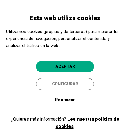
Pasar
Skip
Toggle
al
to
ESPAÑOL
navigation
contenido
main
Esta web utiliza cookies
principal
navigation
Bienvenidos y bienvenidas a
Utilizamos cookies (propias y de terceros) para mejorar tu
Acerca Cultura
experiencia de navegación, personalizar el contenido y
analizar el tráfico en la web..
Si ya eres parte de nuestro programa, como promotor cultural o
ACEPTAR
centro social, inicia sesión y accede a tu área privada. Si todavía no
eres miembro, ¡regístrate!
CONFIGURAR
Rechazar
Iniciar sesión
¿Quieres más información?
Lee nuestra política de
cookies
.