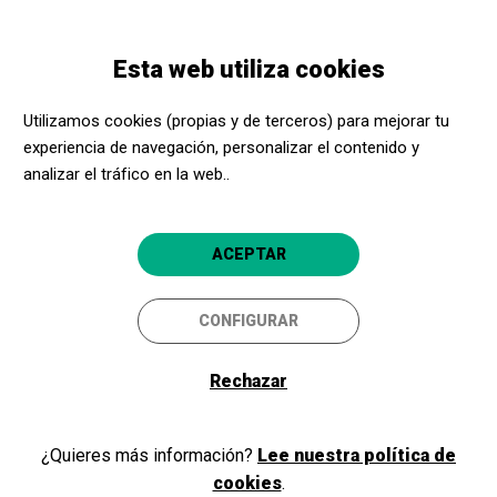
Pasar
Skip
Toggle
al
to
ESPAÑOL
navigation
contenido
main
Esta web utiliza cookies
principal
navigation
Bienvenidos y bienvenidas a
Utilizamos cookies (propias y de terceros) para mejorar tu
Acerca Cultura
experiencia de navegación, personalizar el contenido y
analizar el tráfico en la web..
Si ya eres parte de nuestro programa, como promotor cultural o
ACEPTAR
centro social, inicia sesión y accede a tu área privada. Si todavía no
eres miembro, ¡regístrate!
CONFIGURAR
Rechazar
Iniciar sesión
¿Quieres más información?
Lee nuestra política de
cookies
.