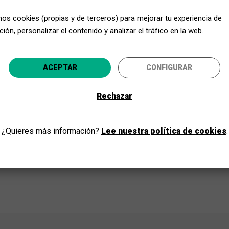
Si todaví
mos cookies (propias y de terceros) para mejorar tu experiencia de
Apropa Cu
ión, personalizar el contenido y analizar el tráfico en la web..
Acerca Cultura, ¡aún más cerca!
ACEPTAR
CONFIGURAR
IÓN
Eres promot
Selecciona tu provincia y disfruta de la cultura para todo
¡Infórma
Rechazar
eña?
Recupérala.
IR
RASEÑA
¿Quieres más información?
Lee nuestra política de cookies
.