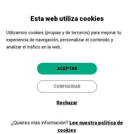
Pasar
Skip
Toggle
al
to
ESPAÑOL
navigation
contenido
main
Esta web utiliza cookies
principal
navigation
Bienvenidos y bienvenidas a
Utilizamos cookies (propias y de terceros) para mejorar tu
Acerca Cultura
experiencia de navegación, personalizar el contenido y
analizar el tráfico en la web..
Si ya eres parte de nuestro programa, como promotor cultural o
ACEPTAR
centro social, inicia sesión y accede a tu área privada. Si todavía no
eres miembro, ¡regístrate!
CONFIGURAR
Rechazar
Iniciar sesión
¿Quieres más información?
Lee nuestra política de
cookies
.