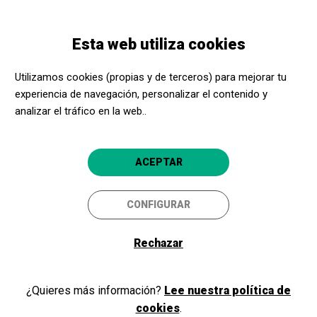
Pasar
Skip
Toggle
al
to
ESPAÑOL
navigation
contenido
main
Esta web utiliza cookies
principal
navigation
Bienvenidos y bienvenidas a
Utilizamos cookies (propias y de terceros) para mejorar tu
Acerca Cultura
experiencia de navegación, personalizar el contenido y
analizar el tráfico en la web..
Si ya eres parte de nuestro programa, como promotor cultural o
ACEPTAR
centro social, inicia sesión y accede a tu área privada. Si todavía no
eres miembro, ¡regístrate!
CONFIGURAR
Rechazar
Iniciar sesión
¿Quieres más información?
Lee nuestra política de
cookies
.