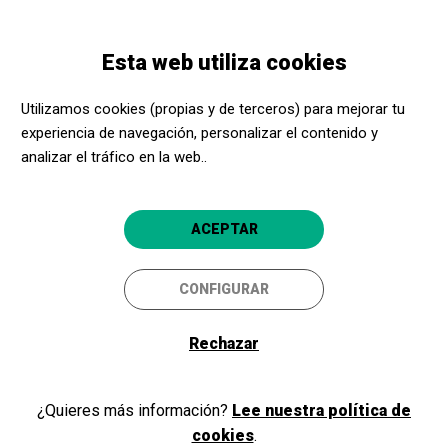
Pasar
Skip
Toggle
al
to
ESPAÑOL
navigation
contenido
main
Esta web utiliza cookies
principal
navigation
Bienvenidos y bienvenidas a
Utilizamos cookies (propias y de terceros) para mejorar tu
Acerca Cultura
experiencia de navegación, personalizar el contenido y
analizar el tráfico en la web..
Si ya eres parte de nuestro programa, como promotor cultural o
ACEPTAR
centro social, inicia sesión y accede a tu área privada. Si todavía no
eres miembro, ¡regístrate!
CONFIGURAR
Rechazar
Iniciar sesión
¿Quieres más información?
Lee nuestra política de
cookies
.