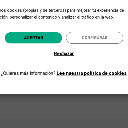
Si todaví
mos cookies (propias y de terceros) para mejorar tu experiencia de
Apropa Cu
ión, personalizar el contenido y analizar el tráfico en la web..
Acerca Cultura, ¡aún más cerca!
ACEPTAR
CONFIGURAR
IÓN
Eres promot
Selecciona tu provincia y disfruta de la cultura para todo
¡Infórma
Rechazar
eña?
Recupérala.
IR
RASEÑA
¿Quieres más información?
Lee nuestra política de cookies
.