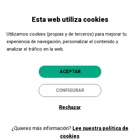
Pasar
Skip
Toggle
al
to
ESPAÑOL
navigation
contenido
main
Esta web utiliza cookies
principal
navigation
Bienvenidos y bienvenidas a
Utilizamos cookies (propias y de terceros) para mejorar tu
Acerca Cultura
experiencia de navegación, personalizar el contenido y
analizar el tráfico en la web..
Si ya eres parte de nuestro programa, como promotor cultural o
ACEPTAR
centro social, inicia sesión y accede a tu área privada. Si todavía no
eres miembro, ¡regístrate!
CONFIGURAR
Rechazar
Iniciar sesión
¿Quieres más información?
Lee nuestra política de
cookies
.