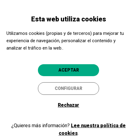
Pasar
Skip
Toggle
al
to
ESPAÑOL
navigation
contenido
main
Esta web utiliza cookies
principal
navigation
Bienvenidos y bienvenidas a
Utilizamos cookies (propias y de terceros) para mejorar tu
Acerca Cultura
experiencia de navegación, personalizar el contenido y
analizar el tráfico en la web..
Si ya eres parte de nuestro programa, como promotor cultural o
ACEPTAR
centro social, inicia sesión y accede a tu área privada. Si todavía no
eres miembro, ¡regístrate!
CONFIGURAR
Rechazar
Iniciar sesión
¿Quieres más información?
Lee nuestra política de
cookies
.