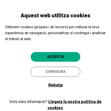
Vés
Skip
Toggle
al
to
CATALÀ
navigation
contingut
main
Aquest web utilitza cookies
navigation
Benvinguts i benvingudes a
Utilitzem cookies (pròpies i de tercers) per millorar la teva
l'Apropa Cultura
experiència de navegació, personalitzar el contingut i analitzar
el trànsit al web.
Si ja formeu part del nostre programa, com a promotor cultural o
ACCEPTA
centre social, inicieu la sessió i accediu a la vostra àrea privada. Si
encara no sou membres, registreu-vos!
CONFIGURA
Rebutja
Iniciar sessió
Vols més informació?
Llegeix la nostra política de
cookies
.