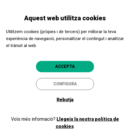
Vés
Skip
Toggle
al
to
CATALÀ
navigation
contingut
main
Aquest web utilitza cookies
navigation
Benvinguts i benvingudes a
Utilitzem cookies (pròpies i de tercers) per millorar la teva
l'Apropa Cultura
experiència de navegació, personalitzar el contingut i analitzar
el trànsit al web.
Si ja formeu part del nostre programa, com a promotor cultural o
ACCEPTA
centre social, inicieu la sessió i accediu a la vostra àrea privada. Si
encara no sou membres, registreu-vos!
CONFIGURA
Rebutja
Iniciar sessió
Vols més informació?
Llegeix la nostra política de
cookies
.