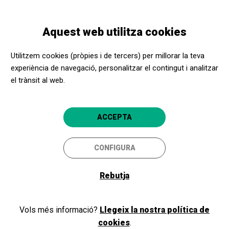
Vés
Skip
Toggle
al
to
CATALÀ
navigation
contingut
main
Aquest web utilitza cookies
navigation
Benvinguts i benvingudes a
Utilitzem cookies (pròpies i de tercers) per millorar la teva
l'Apropa Cultura
experiència de navegació, personalitzar el contingut i analitzar
el trànsit al web.
Si ja formeu part del nostre programa, com a promotor cultural o
ACCEPTA
centre social, inicieu la sessió i accediu a la vostra àrea privada. Si
encara no sou membres, registreu-vos!
CONFIGURA
Rebutja
Iniciar sessió
Vols més informació?
Llegeix la nostra política de
cookies
.