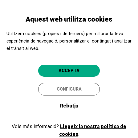
Vés
Skip
Toggle
al
to
CATALÀ
navigation
contingut
main
Aquest web utilitza cookies
navigation
Benvinguts i benvingudes a
Utilitzem cookies (pròpies i de tercers) per millorar la teva
l'Apropa Cultura
experiència de navegació, personalitzar el contingut i analitzar
el trànsit al web.
Si ja formeu part del nostre programa, com a promotor cultural o
ACCEPTA
centre social, inicieu la sessió i accediu a la vostra àrea privada. Si
encara no sou membres, registreu-vos!
CONFIGURA
Rebutja
Iniciar sessió
Vols més informació?
Llegeix la nostra política de
cookies
.