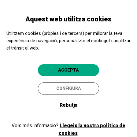
Vés
Skip
Toggle
al
to
CATALÀ
navigation
contingut
main
Aquest web utilitza cookies
navigation
Benvinguts i benvingudes a
Utilitzem cookies (pròpies i de tercers) per millorar la teva
l'Apropa Cultura
experiència de navegació, personalitzar el contingut i analitzar
el trànsit al web.
Si ja formeu part del nostre programa, com a promotor cultural o
ACCEPTA
centre social, inicieu la sessió i accediu a la vostra àrea privada. Si
encara no sou membres, registreu-vos!
CONFIGURA
Rebutja
Iniciar sessió
Vols més informació?
Llegeix la nostra política de
cookies
.