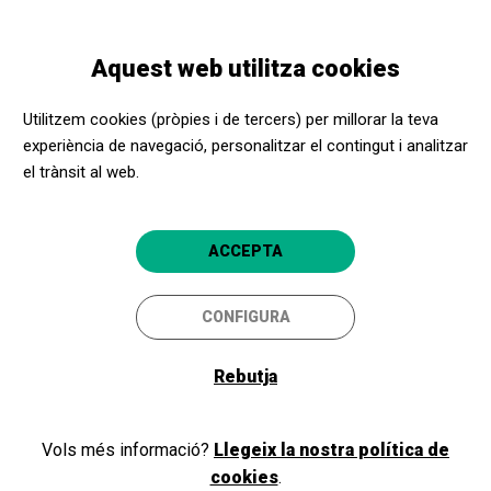
Vés
Skip
Toggle
al
to
CATALÀ
navigation
contingut
main
Aquest web utilitza cookies
navigation
Benvinguts i benvingudes a
Utilitzem cookies (pròpies i de tercers) per millorar la teva
l'Apropa Cultura
experiència de navegació, personalitzar el contingut i analitzar
el trànsit al web.
Si ja formeu part del nostre programa, com a promotor cultural o
ACCEPTA
centre social, inicieu la sessió i accediu a la vostra àrea privada. Si
encara no sou membres, registreu-vos!
CONFIGURA
Rebutja
Iniciar sessió
Vols més informació?
Llegeix la nostra política de
cookies
.