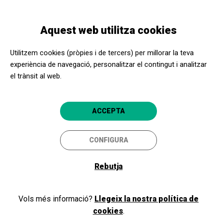
Vés
Skip
Toggle
al
to
CATALÀ
navigation
contingut
main
Aquest web utilitza cookies
navigation
Benvinguts i benvingudes a
Utilitzem cookies (pròpies i de tercers) per millorar la teva
l'Apropa Cultura
experiència de navegació, personalitzar el contingut i analitzar
el trànsit al web.
Si ja formeu part del nostre programa, com a promotor cultural o
ACCEPTA
centre social, inicieu la sessió i accediu a la vostra àrea privada. Si
encara no sou membres, registreu-vos!
CONFIGURA
Rebutja
Iniciar sessió
Vols més informació?
Llegeix la nostra política de
cookies
.