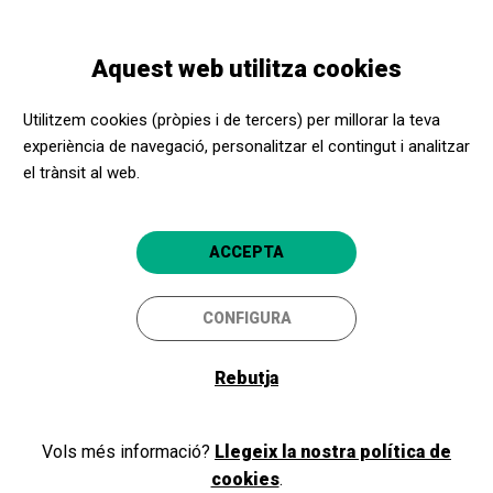
Vés
Skip
Toggle
al
to
CATALÀ
navigation
contingut
main
Aquest web utilitza cookies
navigation
Benvinguts i benvingudes a
Utilitzem cookies (pròpies i de tercers) per millorar la teva
l'Apropa Cultura
experiència de navegació, personalitzar el contingut i analitzar
el trànsit al web.
Si ja formeu part del nostre programa, com a promotor cultural o
ACCEPTA
centre social, inicieu la sessió i accediu a la vostra àrea privada. Si
encara no sou membres, registreu-vos!
CONFIGURA
Rebutja
Iniciar sessió
Vols més informació?
Llegeix la nostra política de
cookies
.